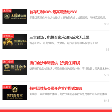
4001老百汇net官网
真空吸附平台