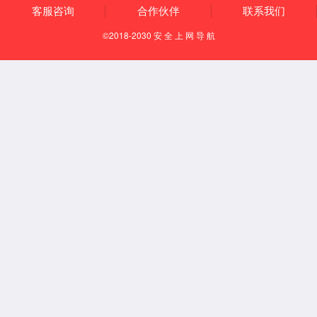
气浮系列吸附平台