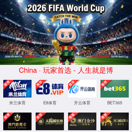
中国·4001老百汇游戏|集团有限
公司-Official website
欢迎访问 4001老百汇游戏官网入口 官网！
+86-13727373688
alai@gdym.cc