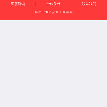
气浮系列吸附平台