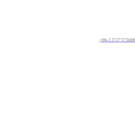
+86-13727373688