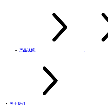
产品视频
关于我们