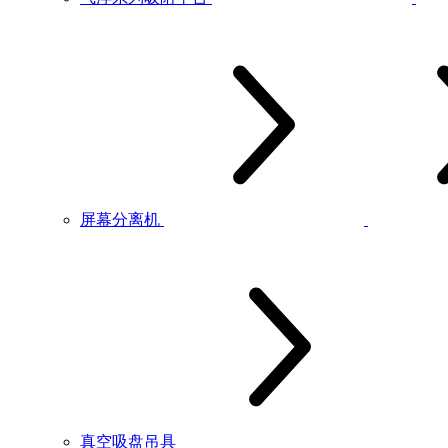
屏幕分离机
真空吸盘吊具