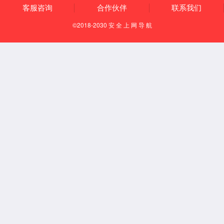
气浮系列吸附平台